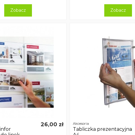
Zobacz
Zobacz
26,00 zł
Akcesoria
infor
Tabliczka prezentacyjna
do linek
A4