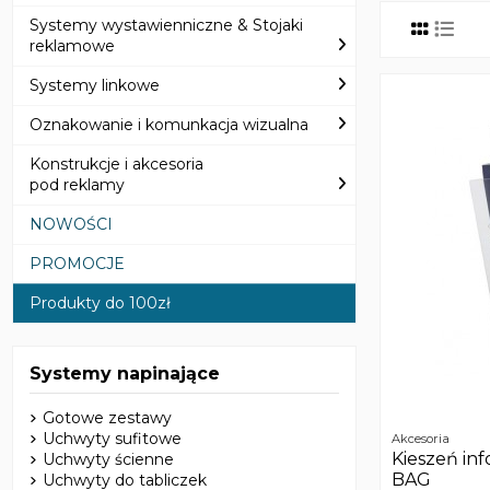
Systemy wystawienniczne & Stojaki
reklamowe
Systemy linkowe
Oznakowanie i komunkacja wizualna
Konstrukcje i akcesoria
pod reklamy
NOWOŚCI
PROMOCJE
Produkty do 100zł
Systemy napinające
Gotowe zestawy
Uchwyty sufitowe
Akcesoria
Kieszeń in
Uchwyty ścienne
BAG
Uchwyty do tabliczek