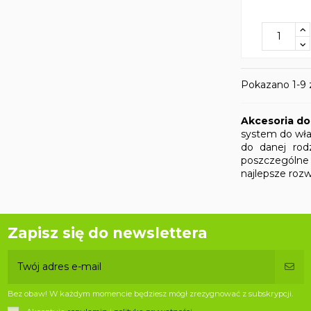
Pokazano 1-9 z
Akcesoria d
system do wła
do danej rod
poszczególne 
najlepsze rozw
Zapisz się do newslettera
Bez obaw! W każdym momencie będziesz mógł zrezygnować z subskrypcji.