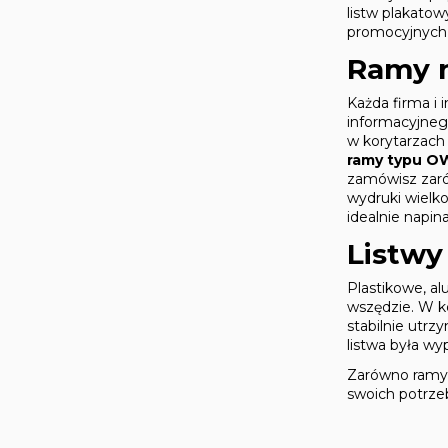
listw plakato
promocyjnych,
Ramy n
Każda firma i 
informacyjnego
w korytarzach 
ramy typu O
zamówisz zarów
wydruki wielk
idealnie napin
Listwy
Plastikowe, al
wszędzie. W ko
stabilnie utrz
listwa była wy
Zarówno ramy j
swoich potrze