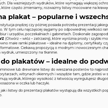
wych. Dla ważniejszych wydruków, które wymagają większej och
 które często zmieniamy, rozważmy listwy mocowane na krawędz
a plakat – popularne i wszech
instytucja prędzej czy później posiada potrzebę prezentacji jaki
. W tym celu najczęściej sięgamy po odpowiedniej wielkości ram
biur i urzędów, poczekalniach i gabinetach. Doskonale zagospod
WZ
(Otwórz – włóż – zatrzaśnij), które wyróżnia prosty i szybki 
no małe ramki plakatowe – idealne na dyplomy, certyfikaty czy o
oformatowe. Ciekawą propozycją o modnym i nowoczesnym cha
a wydruk, umieszczony na tkaninie.
 do plakatów – idealne do podw
uminiowe lub drewniane listwy do wieszania posterów to najpros
rytarzach, witrynach okiennych i wszędzie tam, gdzie jesteś w 
ymują wydruk, którego wysokość z łatwością wyregulujesz długośc
posażona w oczka lub haczyki.
ak i listwy do prezentacji plakatów występują dla wszystkich 
b.