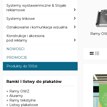
Systemy wystawienniczne & Stojaki
reklamowe
Systemy linkowe
Oznakowanie i komunkacja wizualna
Ramy O
Konstrukcje i akcesoria
pod reklamy
NOWOŚCI
PROMOCJE
Produkty do 100zł
Ramki i listwy do plakatów
Ramy OWZ
Aluramy
Ramy tekstylne
Listwy plakatowe