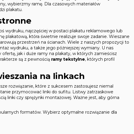
rony, wybierzmy ramę. Dla czasowych materiałów
i plakatu.
stronne
egoś wydruku, najczęściej w postaci plakatu reklamowego lub
ę plakatową, która świetnie realizuje swoje zadanie. Wieszane
arowują przestrzeń na ścianach. Wiele z naszych propozycji to
montaż wydruku, a także jego późniejszej wymiany. U nas
fertę, jak i duże ramy na plakaty, w których zamieścisz
rakterze są z pewnością
ramy tekstylne
, których profil
ieszania na linkach
tsze rozwiązanie, które z sukcesem zastosujesz niemal
stanie przymocować linki do sufitu. Listwy zatrzaskowe
ią linki czy sprężynki montażowej. Ważne jest, aby górna
popularnych formatów. Wybierz optymalne rozwiązanie dla