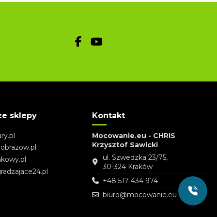
ze sklepy
Kontakt
ry.pl
Mocowanie.eu - CHRIS
Krzysztof Sawicki
eobrazow.pl
ul. Szwedzka 23/75,
nkowy.pl
30-324 Kraków
radzajace24.pl
+48 517 434 974
biuro@mocowanie.eu