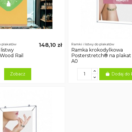
148,10 zł
o plakatów
Ramki i listwy do plakatów
listwy
Ramka krokodylkowa
Wood Rail
Posterstretch® na plakat
A0
Zobacz
Dodaj do 