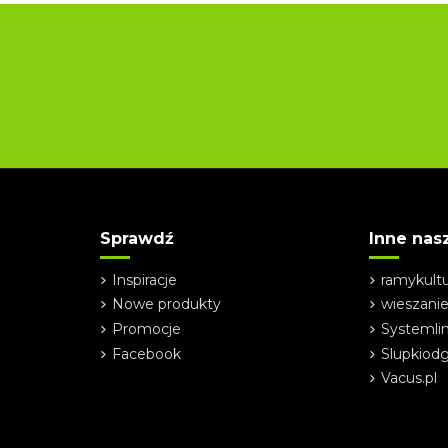
Sprawdź
Inne nas
Inspiracje
ramykultu
Nowe produkty
wieszani
Promocje
Systemli
Facebook
Slupkiodg
Vacus.pl