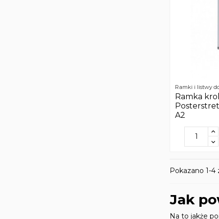
Ramki i listwy d
Ramka kro
Posterstre
A2
Pokazano 1-4 z
Jak po
Na to jakże po