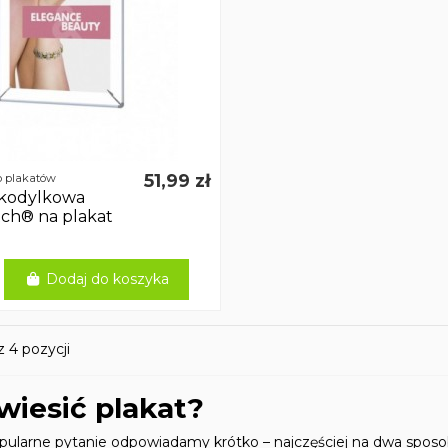
51,99 zł
o plakatów
kodylkowa
tch® na plakat
Dodaj do koszyka
 4 pozycji
wiesić plakat?
pularne pytanie odpowiadamy krótko – najczęściej na dwa sposob