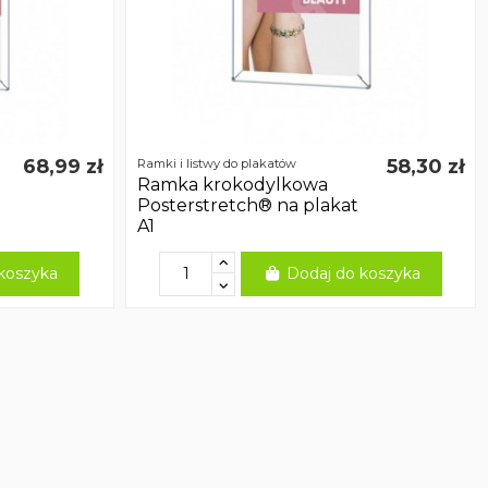
68,99 zł
58,30 zł
Ramki i listwy do plakatów
Ramka krokodylkowa
Posterstretch® na plakat
A1
koszyka
Dodaj do koszyka