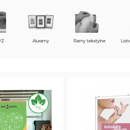
WZ
Aluramy
Ramy tekstylne
List