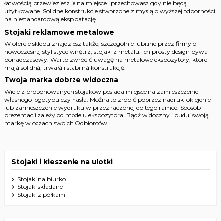
łatwością przewieziesz je na miejsce i przechowasz gdy nie będą
użytkowane. Solidne konstrukcje stworzone z myślą o wyższej odporności
na niestandardową eksploatację.
Stojaki reklamowe metalowe
W ofercie sklepu znajdziesz także, szczególnie lubiane przez firmy o
nowoczesnej stylistyce wnętrz, stojaki z metalu. Ich prosty design bywa
ponadczasowy. Warto zwrócić uwagę na metalowe ekspozytory, które
mają solidną, trwałą i stabilną konstrukcję.
Twoja marka dobrze widoczna
Wiele z proponowanych stojaków posiada miejsce na zamieszczenie
własnego logotypu czy hasła. Można to zrobić poprzez nadruk, oklejenie
lub zamieszczenie wydruku w przeznaczonej do tego ramce. Sposób
prezentacji zależy od modelu ekspozytora. Bądź widoczny i buduj swoją
markę w oczach swoich Odbiorców!
Stojaki i kieszenie na ulotki
Stojaki na biurko
Stojaki składane
Stojaki z półkami