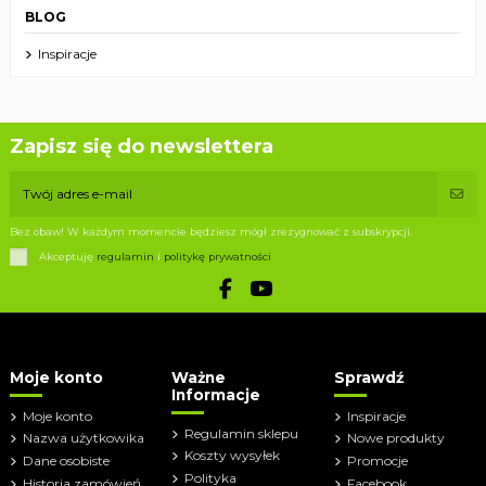
BLOG
Inspiracje
Zapisz się do newslettera
Bez obaw! W każdym momencie będziesz mógł zrezygnować z subskrypcji.
Akceptuję
regulamin
i
politykę prywatności
Moje konto
Ważne
Sprawdź
Informacje
Moje konto
Inspiracje
Regulamin sklepu
Nazwa użytkowika
Nowe produkty
Koszty wysyłek
Dane osobiste
Promocje
Polityka
Historia zamówień
Facebook