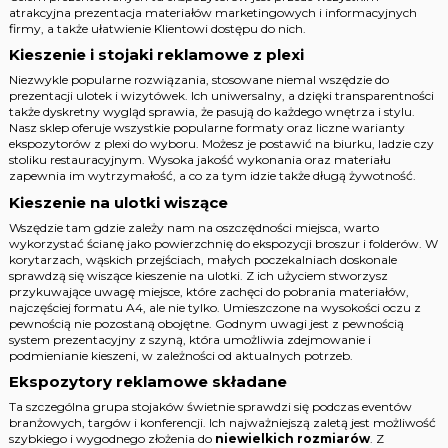
atrakcyjna prezentacja materiałów marketingowych i informacyjnych
firmy, a także ułatwienie Klientowi dostępu do nich.
Kieszenie i stojaki reklamowe z plexi
Niezwykle popularne rozwiązania, stosowane niemal wszędzie do
prezentacji ulotek i wizytówek. Ich uniwersalny, a dzięki transparentności
także dyskretny wygląd sprawia, że pasują do każdego wnętrza i stylu.
Nasz sklep oferuje wszystkie popularne formaty oraz liczne warianty
ekspozytorów z plexi do wyboru. Możesz je postawić na biurku, ladzie czy
stoliku restauracyjnym. Wysoka jakość wykonania oraz materiału
zapewnia im wytrzymałość, a co za tym idzie także długą żywotność.
Kieszenie na ulotki wiszące
Wszędzie tam gdzie zależy nam na oszczędności miejsca, warto
wykorzystać ścianę jako powierzchnię do ekspozycji broszur i folderów. W
korytarzach, wąskich przejściach, małych poczekalniach doskonale
sprawdzą się wiszące kieszenie na ulotki. Z ich użyciem stworzysz
przykuwające uwagę miejsce, które zachęci do pobrania materiałów,
najczęściej formatu A4, ale nie tylko. Umieszczone na wysokości oczu z
pewnością nie pozostaną obojętne. Godnym uwagi jest z pewnością
system prezentacyjny z szyną, która umożliwia zdejmowanie i
podmienianie kieszeni, w zależności od aktualnych potrzeb.
Ekspozytory reklamowe składane
Ta szczególna grupa stojaków świetnie sprawdzi się podczas eventów
branżowych, targów i konferencji. Ich najważniejszą zaletą jest możliwość
szybkiego i wygodnego złożenia do
niewielkich rozmiarów
. Z