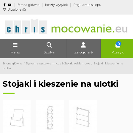
Strona główna
Koszty wysyłek
Regulamin sklepu
Ulubione (
0
)
0
Menu
Szukaj
Zaloguj się
Koszyk
Strona główna
Systemy wystawiennicze & Stojaki reklamowe
Stojaki i kieszenie na
ulotki
Stojaki i kieszenie na ulotki