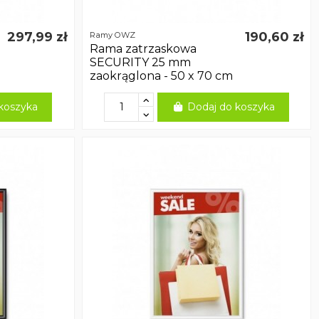
297,99 zł
190,60 zł
Ramy OWZ
Rama zatrzaskowa
SECURITY 25 mm
zaokrąglona - 50 x 70 cm
koszyka
Dodaj do koszyka