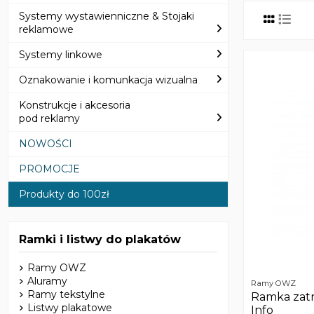
Systemy wystawienniczne & Stojaki
reklamowe
Systemy linkowe
Oznakowanie i komunkacja wizualna
Konstrukcje i akcesoria
pod reklamy
NOWOŚCI
PROMOCJE
Produkty do 100zł
Ramki i listwy do plakatów
Ramy OWZ
Aluramy
Ramy OWZ
Ramy tekstylne
Ramka zat
Listwy plakatowe
Info