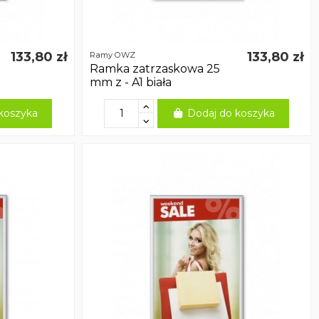
133,80 zł
133,80 zł
Ramy OWZ
Ramka zatrzaskowa 25
mm z - A1 biała
koszyka
Dodaj do koszyka