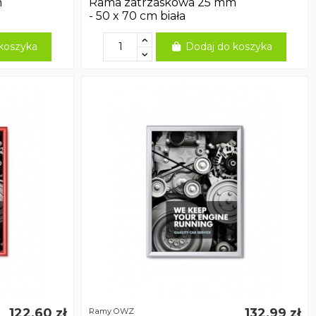
m
Rama zatrzaskowa 25 mm
- 50 x 70 cm biała
koszyka
Dodaj do koszyka
122,60 zł
132,99 zł
Ramy OWZ