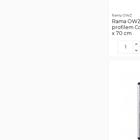
Ramy OWZ
Rama OWZ
profilem C
x 70 cm