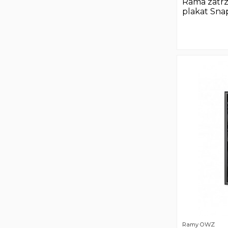
Rama zatr
plakat Sna
Ramy OWZ