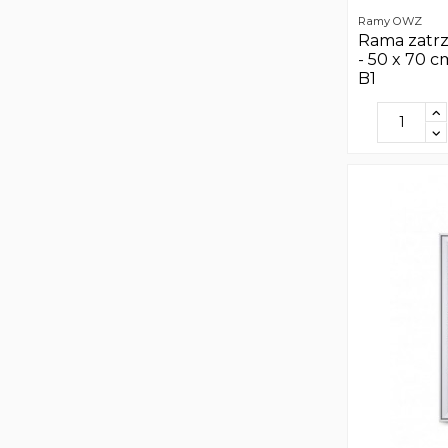
Ramy OWZ
Rama zatr
- 50 x 70 c
B1