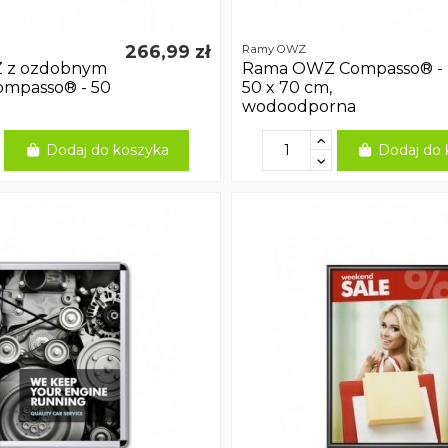
266,99 zł
Ramy OWZ
 z ozdobnym
Rama OWZ Compasso® -
ompasso® - 50
50 x 70 cm,
wodoodporna
Dodaj do koszyka
Dodaj do 