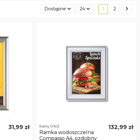
Dostępne
24
1
2
31,99 zł
132,99 zł
Ramy OWZ
Ramka wodoszczelna
Compasso A4, ozdobny