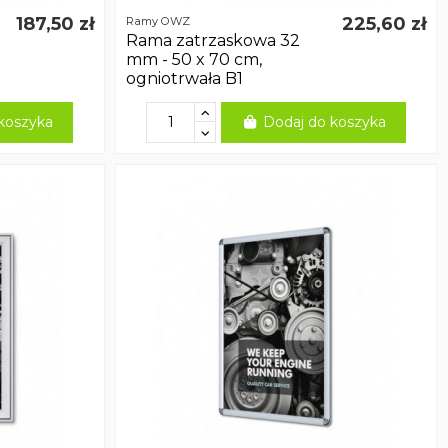
187,50 zł
225,60 zł
Ramy OWZ
Rama zatrzaskowa 32
mm - 50 x 70 cm,
ogniotrwała B1
koszyka
Dodaj do koszyka