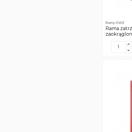
Ramy OWZ
Rama zatr
zaokrąglon