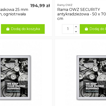
194,99 zł
Ramy OWZ
zaskowa 25 mm
Rama OWZ SECURITY
m, ogniotrwała
antykradzieżowa - 50 x 70
cm
Dodaj do koszyka
Dodaj do 