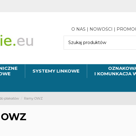
O NAS
|
NOWOŚCI
|
PROMO
NICZNE
OZNAKOWA
SYSTEMY LINKOWE
MOWE
I KOMUNKACJA 
 do plakatów
Ramy OWZ
 OWZ