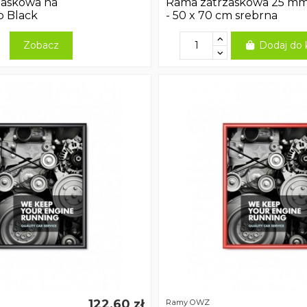
zaskowa na
Rama zatrzaskowa 25 m
p Black
- 50 x 70 cm srebrna
Zobacz
Dodaj do 
122,60 zł
Ramy OWZ