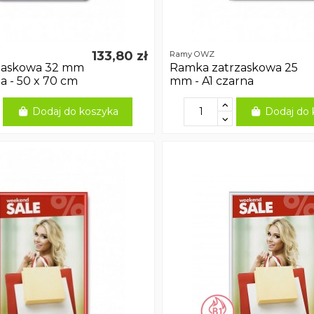
133,80 zł
Ramy OWZ
zaskowa 32 mm
Ramka zatrzaskowa 25
a - 50 x 70 cm
mm - A1 czarna
Dodaj do koszyka
Dodaj do 