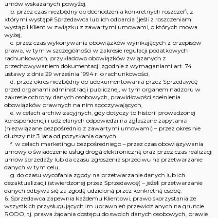
umów wskazanych powyżej,
b. przez czas niezbędny do dochodzenia konkretnych roszczeń, z
którymi wystąpił Sprzedawca lub ich odparcia (jeśli z roszczeniami
wystąpił Klient w związku z zawartymi umowami, o których mowa
wyżej,
c. przez czas wykonywania obowiązków wynikających z przepisów
prawa, w tym w szczególności w zakresie regulacji podatkowych i
rachunkowych, przykładowo obowiązków związanych z
przechowywaniem dokumentacji zgodnie z wymaganiami art. 74
ustawy z dnia 29 września 1994 r. o rachunkowości,
d. przez okres niezbędny do udokumentowania przez Sprzedawcę
przed organami administracji publicznej, w tym organem nadzoru w
zakresie ochrony danych osobowych, prawidłowości spełnienia
obowiązków prawnych na nim spoczywających,
e. w celach archiwizacyjnych, gdy dotyczy to historii prowadzonej
korespondencji i udzielanych odpowiedzi na zgłaszane zapytania
(niezwiązane bezpośrednio z zawartymi umowami) – przez okres nie
dłuższy niż 3 lata od pozyskania danych.
f. w celach marketingu bezpośredniego – przez czas obowiązywania
umowy o świadczenie usług drogą elektroniczną oraz przez czas realizacji
umów sprzedaży lub da czasu zgłoszenia sprzeciwu na przetwarzanie
danych w tym celu,
g. do czasu wycofania zgody na przetwarzanie danych lub ich
dezaktualizacji (stwierdzonej przez Sprzedawcę) – jeżeli przetwarzanie
danych odbywa się za zgodą udzieloną przez konkretną osobę.
6. Sprzedawca zapewnia każdemu Klientowi, prawo skorzystania ze
wszystkich przysługujących im uprawnień przewidzianych na gruncie
RODO, tj. prawa żądania dostępu do swoich danych osobowych, prawie