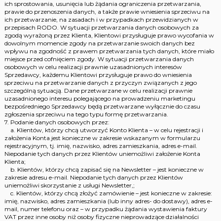
ich sprostowania, usunięcia lub żądania ograniczenia przetwarzania,
prawie do przenoszenia danych, a także prawie wniesienia sprzeciwu na
ich przetwarzanie, na zasadach i w przypadkach przewidzianych w
przepisach RODO. W sytuacji przetwarzania danych osobowych za
zgodą wyrażoną przez Klienta, Klientowi przysługuje prawo wycofania w
dowolnym momencie zgody na przetwarzanie swoich danych bez
wpływu na zgodność z prawem przetwarzania tych danych, które miało
miejsce przed cofnięciem zgody. W sytuacji przetwarzania danych
osobowych w celu realizacji prawnie uzasadnionych interesów
Sprzedawcy, każdemu Klientowi przysługuje prawo do wniesienia
sprzeciwu na przetwarzanie danych z przyczyn związanych z jego
szczególną sytuacją. Dane przetwarzane w celu realizacji prawnie
uzasadnionego interesu polegającego na prowadzeniu marketingu
bezpośredniego Sprzedawcy będą przetwarzane wyłącznie do czasu
zgłoszenia sprzeciwu na tego typu formę przetwarzania.
7. Podanie danych osobowych przez:
a. Klientów, którzy chcą utworzyć Konto Klienta – w celu rejestracji i
założenia Konta jest konieczne w zakresie wskazanym w formularzu
rejestracyjnym, tj. imię, nazwisko, adres zamieszkania, adres e-mail.
Niepodanie tych danych przez Klientów uniemożliwi założenie Konta
Klienta;
b. Klientów, którzy chcą zapisać się na Newsletter – jest konieczne w
zakresie adresu e-mail. Niepodanie tych danych przez Klientów
uniemożliwi skorzystanie z usługi Newsletter,;
c. Klientów, którzy chcą złożyć zamówienie – jest konieczne w zakresie:
imię, nazwisko, adres zamieszkania (lub inny adres- do dostawy), adres e-
mail, numer telefonu oraz – w przypadku żądania wystawienia faktury
VAT przez inne osoby niż osoby fizyczne nieprowadzące działalności