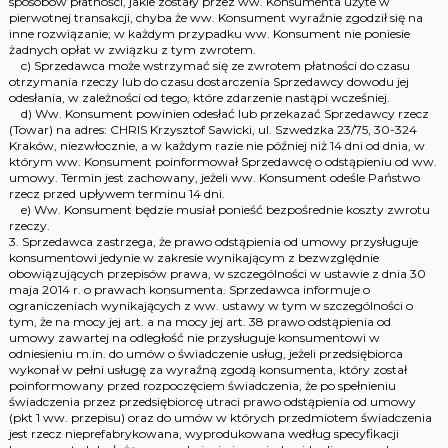
sposobów płatności, jakie zostały przez ww. Konsumenta użyte w
pierwotnej transakcji, chyba że ww. Konsument wyraźnie zgodził się na
inne rozwiązanie; w każdym przypadku ww. Konsument nie poniesie
żadnych opłat w związku z tym zwrotem.
c) Sprzedawca może wstrzymać się ze zwrotem płatności do czasu
otrzymania rzeczy lub do czasu dostarczenia Sprzedawcy dowodu jej
odesłania, w zależności od tego, które zdarzenie nastąpi wcześniej.
d) Ww. Konsument powinien odesłać lub przekazać Sprzedawcy rzecz
(Towar) na adres: CHRIS Krzysztof Sawicki, ul. Szwedzka 23/75, 30-324
Kraków, niezwłocznie, a w każdym razie nie później niż 14 dni od dnia, w
którym ww. Konsument poinformował Sprzedawcę o odstąpieniu od ww.
umowy. Termin jest zachowany, jeżeli ww. Konsument odeśle Państwo
rzecz przed upływem terminu 14 dni.
e) Ww. Konsument będzie musiał ponieść bezpośrednie koszty zwrotu
rzeczy.
3. Sprzedawca zastrzega, że prawo odstąpienia od umowy przysługuje
konsumentowi jedynie w zakresie wynikającym z bezwzględnie
obowiązujących przepisów prawa, w szczególności w ustawie z dnia 30
maja 2014 r. o prawach konsumenta. Sprzedawca informuje o
ograniczeniach wynikających z ww. ustawy w tym w szczególności o
tym, że na mocy jej art. a na mocy jej art. 38 prawo odstąpienia od
umowy zawartej na odległość nie przysługuje konsumentowi w
odniesieniu m.in. do umów o świadczenie usług, jeżeli przedsiębiorca
wykonał w pełni usługę za wyraźną zgodą konsumenta, który został
poinformowany przed rozpoczęciem świadczenia, że po spełnieniu
świadczenia przez przedsiębiorcę utraci prawo odstąpienia od umowy
(pkt 1 ww. przepisu) oraz do umów w których przedmiotem świadczenia
jest rzecz nieprefabrykowana, wyprodukowana według specyfikacji