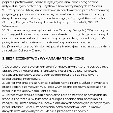
poprzez profilowanie, może służyć jedynie analizom i prognozom
indywidualnych preferencji Użytkowników korzystających ze Sklepu.
9. Każdej osobie, której dane osobowe są przetwarzane przez Sprzedawcę
przysługuje prawo wniesienia skargi w związku z przetwarzaniem jej
danych osobowych do organu nadzorczego, którym jest Prezes Urzędu
Ochrony Danych Osobowych z siedzibą przy ul. Stawki 2, 00-193
Warszawa.
10. Sprzedawca wyznaczył Inspektora Ochrony Danych (IOD), z którym
możliwy jest kontakt w sprawach w zakresie ochrony danych osobowych
oraz w zakresie realizacji praw z związanych z danymi osobowymi. W
powyższym celu można skontaktować się mailowo na adres:
iod@ramykultury.pl, jak również pocztą tradycyjną na adres (z dopiskiem
„Inspektor Ochrony Danych”),
2. BEZPIECZEŃSTWO i WYMAGANIA TECHNICZNE
1. Do współpracy z systemem teleinformatycznym, którym posługuje się
Sprzedawca i korzystania z funkcjonalności Sklepu jest konieczne
urządzenie końcowe z dostępem do Internetu oraz zainstalowaną
przeglądarką internetową.
2. Do korzystania przez Klienta z usługi Konta Klienta, usługi Newslettera
oraz składania zamówień w Sklepie wymagane jest również posiadanie
przez Klienta aktywnego konta e-mail.
3. Sprzedawca stosuje środki techniczne i organizacyjne odpowiednie do
stopnia zagrożenia, w tym środki służące zapobieganiu pozyskania i
modyfikacji przez osoby nieuprawnione danych osobowych przesyłanych
przez Internet – w celu zapewnienia bezpieczeństwa komunikatów i
danych przekazywanych w Sklepie. Sprzedawca zapewnia