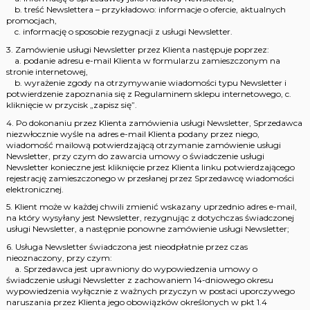
b. treść Newslettera – przykładowo: informacje o ofercie, aktualnych
promocjach,
c. informację o sposobie rezygnacji z usługi Newsletter.
3. Zamówienie usługi Newsletter przez Klienta następuje poprzez:
a. podanie adresu e-mail Klienta w formularzu zamieszczonym na
stronie internetowej,
b. wyrażenie zgody na otrzymywanie wiadomości typu Newsletter i
potwierdzenie zapoznania się z Regulaminem sklepu internetowego, c.
kliknięcie w przycisk „zapisz się”.
4. Po dokonaniu przez Klienta zamówienia usługi Newsletter, Sprzedawca
niezwłocznie wyśle na adres e-mail Klienta podany przez niego,
wiadomość mailową potwierdzającą otrzymanie zamówienie usługi
Newsletter, przy czym do zawarcia umowy o świadczenie usługi
Newsletter konieczne jest kliknięcie przez Klienta linku potwierdzającego
rejestrację zamieszczonego w przesłanej przez Sprzedawcę wiadomości
elektronicznej.
5. Klient może w każdej chwili zmienić wskazany uprzednio adres e-mail,
na który wysyłany jest Newsletter, rezygnując z dotychczas świadczonej
usługi Newsletter, a następnie ponowne zamówienie usługi Newsletter;
6. Usługa Newsletter świadczona jest nieodpłatnie przez czas
nieoznaczony, przy czym:
a. Sprzedawca jest uprawniony do wypowiedzenia umowy o
świadczenie usługi Newsletter z zachowaniem 14-dniowego okresu
wypowiedzenia wyłącznie z ważnych przyczyn w postaci uporczywego
naruszania przez Klienta jego obowiązków określonych w pkt 1.4