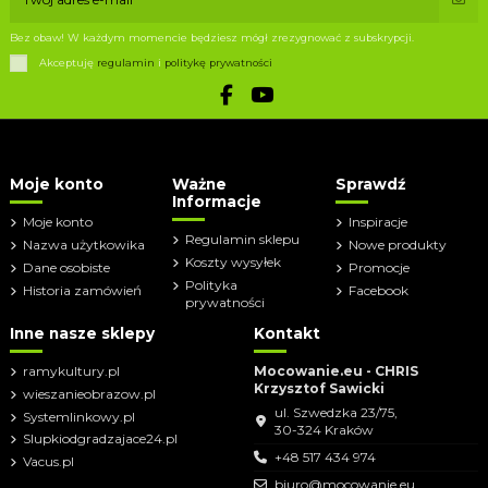
Bez obaw! W każdym momencie będziesz mógł zrezygnować z subskrypcji.
Akceptuję
regulamin
i
politykę prywatności
Moje konto
Ważne
Sprawdź
Informacje
Moje konto
Inspiracje
Regulamin sklepu
Nazwa użytkowika
Nowe produkty
Koszty wysyłek
Dane osobiste
Promocje
Polityka
Historia zamówień
Facebook
prywatności
Inne nasze sklepy
Kontakt
ramykultury.pl
Mocowanie.eu - CHRIS
Krzysztof Sawicki
wieszanieobrazow.pl
ul. Szwedzka 23/75,
Systemlinkowy.pl
30-324 Kraków
Slupkiodgradzajace24.pl
+48 517 434 974
Vacus.pl
biuro@mocowanie.eu