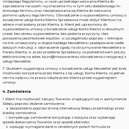
niniejszego Regulaminu, w razie uprzedniego wezwania Klienta do
zaprzestania naruszeń i wyznaczenia mu w tym celu dodatkowego 14-
dniowego terminu oraz niezastosowania się Klienta do wezwania
pomimo upływu tego terminu. Oświadczenie o wypowiedzeniu umowy o
świadczenie usługi Konta Klienta Sprzedawca może złożyć Klientowi na
adres e-mail podany przez Klienta. b. Klient jest uprawniony do
wypowiedzenia umowy o świadczenie usługi Konta Klienta w dowolnym
czasie, bez okresu wypowiedzenia, bez podania przyczyny i bez
ponoszenia jakichkolwiek kosztów, w szczególności poprzez: i. kliknięcie
na link umieszczony w stopce każdego Newslettera i postepowanie wedle
dalszych instrukcji, ii. odznaczenie zgody na otrzymywanie Newslettera w
Panelu Klienta, iii. przez przesłanie Sprzedawcy za pośrednictwem poczty
elektronicznej na adres: biuro@mocowanie.eu oświadczenia o rezygnacji z
usługi Newsletter.
7. Skutkiem wygaśnięcia umowy o świadczenie usługi Newsletter jest brak
możliwości korzystania przez Klienta z tej usługi, Konta Klienta, co jednak
nie ma wpływu na prawa nabyte przez Klienta przed wygaśnięciem
umowy.
4. Zamówienia
1. Klient ma możliwość zakupu Towarów znajdujących się w asortymencie
Sklepu poprzez złożenie zamówienia:
a. bezpośrednio poprzez stronę internetową Sklepu przechodząc przez
ścieżkę zamówienia:
i. kompletując zamówienie korzystając z koszyka oraz wybierając
sposób dostarczenia Towarów oraz sposób płatności;
ii. wpisując wymagane dane w określonych polach formularza