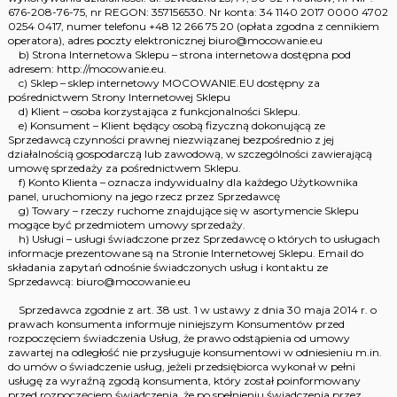
676-208-76-75, nr REGON: 357156530. Nr konta: 34 1140 2017 0000 4702
0254 0417, numer telefonu +48 12 266 75 20 (opłata zgodna z cennikiem
operatora), adres poczty elektronicznej biuro@mocowanie.eu
b) Strona Internetowa Sklepu – strona internetowa dostępna pod
adresem: http://mocowanie.eu.
c) Sklep – sklep internetowy MOCOWANIE.EU dostępny za
pośrednictwem Strony Internetowej Sklepu
d) Klient – osoba korzystająca z funkcjonalności Sklepu.
e) Konsument – Klient będący osobą fizyczną dokonującą ze
Sprzedawcą czynności prawnej niezwiązanej bezpośrednio z jej
działalnością gospodarczą lub zawodową, w szczególności zawierającą
umowę sprzedaży za pośrednictwem Sklepu.
f) Konto Klienta – oznacza indywidualny dla każdego Użytkownika
panel, uruchomiony na jego rzecz przez Sprzedawcę
g) Towary – rzeczy ruchome znajdujące się w asortymencie Sklepu
mogące być przedmiotem umowy sprzedaży.
h) Usługi – usługi świadczone przez Sprzedawcę o których to usługach
informacje prezentowane są na Stronie Internetowej Sklepu. Email do
składania zapytań odnośnie świadczonych usług i kontaktu ze
Sprzedawcą: biuro@mocowanie.eu
Sprzedawca zgodnie z art. 38 ust. 1 w ustawy z dnia 30 maja 2014 r. o
prawach konsumenta informuje niniejszym Konsumentów przed
rozpoczęciem świadczenia Usług, że prawo odstąpienia od umowy
zawartej na odległość nie przysługuje konsumentowi w odniesieniu m.in.
do umów o świadczenie usług, jeżeli przedsiębiorca wykonał w pełni
usługę za wyraźną zgodą konsumenta, który został poinformowany
przed rozpoczęciem świadczenia, że po spełnieniu świadczenia przez