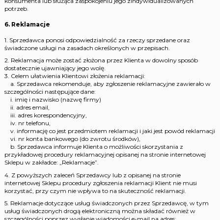
konsumenta lub służąca zaspokojeniu jego zindywidualizowanych
potrzeb.
6. Reklamacje
1. Sprzedawca ponosi odpowiedzialność za rzeczy sprzedane oraz
świadczone usługi na zasadach określonych w przepisach.
2. Reklamacja może zostać złożona przez Klienta w dowolny sposób
dostatecznie ujawniający jego wolę.
3. Celem ułatwienia Klientowi złożenia reklamacji:
a. Sprzedawca rekomenduje, aby zgłoszenie reklamacyjne zawierało w
szczególności następujące dane:
i. imię i nazwisko (nazwę firmy)
ii. adres email,
iii. adres korespondencyjny,
iv. nr telefonu,
v. informację co jest przedmiotem reklamacji i jaki jest powód reklamacji
vi. nr konta bankowego (do zwrotu środków),
b. Sprzedawca informuje Klienta o możliwości skorzystania z
przykładowej procedury reklamacyjnej opisanej na stronie internetowej
Sklepu w zakładce: „Reklamacje”.
4. Z powyższych zaleceń Sprzedawcy lub z opisanej na stronie
internetowej Sklepu procedury zgłoszenia reklamacji Klient nie musi
korzystać, przy czym nie wpływa to na skuteczność reklamacji.
5. Reklamacje dotyczące usług świadczonych przez Sprzedawcę, w tym
usług świadczonych drogą elektroniczną można składać również w
szczególności poprzez wysłanie wiadomości e-mail na adres: