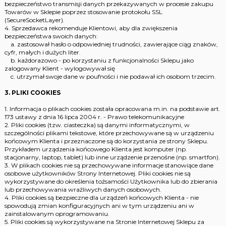
bezpieczeństwo transmisji danych przekazywanych w procesie zakupu
Towarów w Sklepie poprzez stosowanie protokołu SSL
(SecureSocketLayer).
4. Sprzedawca rekomenduje Klientowi, aby dla zwiększenia
bezpieczeństwa swoich danych:
a. zastosował hasło o odpowiedniej trudności, zawierające ciąg znaków,
cyfr, małych i dużych liter.
b. każdorazowo - po korzystaniu z funkcjonalności Sklepu jako
zalogowany Klient - wylogowywał się
c. utrzymał swoje dane w poufności i nie podawał ich osobom trzecim.
3. PLIKI COOKIES
1. Informacja o plikach cookies została opracowana m.in. na podstawie art.
173 ustawy z dnia 16 lipca 2004 r. - Prawo telekomunikacyjne
2. Pliki cookies (tzw. ciasteczka) są danymi informatycznymi, w
szczególności plikami tekstowe, które przechowywane są w urządzeniu
końcowym Klienta i przeznaczone są do korzystania ze strony Sklepu.
Przykładem urządzenia końcowego Klienta jest komputer (np.
stacjonarny, laptop, tablet) lub inne urządzenie przenośne (np. smartfon).
3. W plikach cookies nie są przechowywane informacje stanowiące dane
osobowe użytkowników Strony Internetowej. Pliki cookies nie są
wykorzystywane do określenia tożsamości Użytkownika lub do zbierania
lub przechowywania wrażliwych danych osobowych.
4. Pliki cookies są bezpieczne dla urządzeń końcowych Klienta - nie
spowodują zmian konfiguracyjnych ani w tym urządzeniu ani w
zainstalowanym oprogramowaniu.
5. Pliki cookies są wykorzystywane na Stronie Internetowej Sklepu za