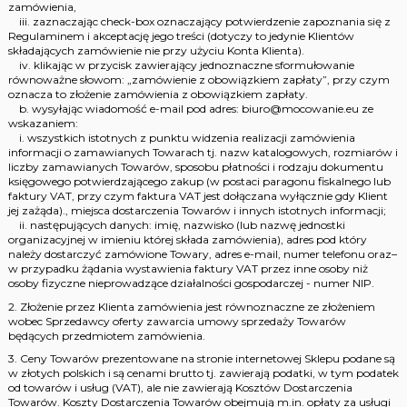
zamówienia,
iii. zaznaczając check-box oznaczający potwierdzenie zapoznania się z
Regulaminem i akceptację jego treści (dotyczy to jedynie Klientów
składających zamówienie nie przy użyciu Konta Klienta).
iv. klikając w przycisk zawierający jednoznaczne sformułowanie
równoważne słowom: „zamówienie z obowiązkiem zapłaty”, przy czym
oznacza to złożenie zamówienia z obowiązkiem zapłaty.
b. wysyłając wiadomość e-mail pod adres: biuro@mocowanie.eu ze
wskazaniem:
i. wszystkich istotnych z punktu widzenia realizacji zamówienia
informacji o zamawianych Towarach tj. nazw katalogowych, rozmiarów i
liczby zamawianych Towarów, sposobu płatności i rodzaju dokumentu
księgowego potwierdzającego zakup (w postaci paragonu fiskalnego lub
faktury VAT, przy czym faktura VAT jest dołączana wyłącznie gdy Klient
jej zażąda)., miejsca dostarczenia Towarów i innych istotnych informacji;
ii. następujących danych: imię, nazwisko (lub nazwę jednostki
organizacyjnej w imieniu której składa zamówienia), adres pod który
należy dostarczyć zamówione Towary, adres e-mail, numer telefonu oraz–
w przypadku żądania wystawienia faktury VAT przez inne osoby niż
osoby fizyczne nieprowadzące działalności gospodarczej - numer NIP.
2. Złożenie przez Klienta zamówienia jest równoznaczne ze złożeniem
wobec Sprzedawcy oferty zawarcia umowy sprzedaży Towarów
będących przedmiotem zamówienia.
3. Ceny Towarów prezentowane na stronie internetowej Sklepu podane są
w złotych polskich i są cenami brutto tj. zawierają podatki, w tym podatek
od towarów i usług (VAT), ale nie zawierają Kosztów Dostarczenia
Towarów. Koszty Dostarczenia Towarów obejmują m.in. opłaty za usługi