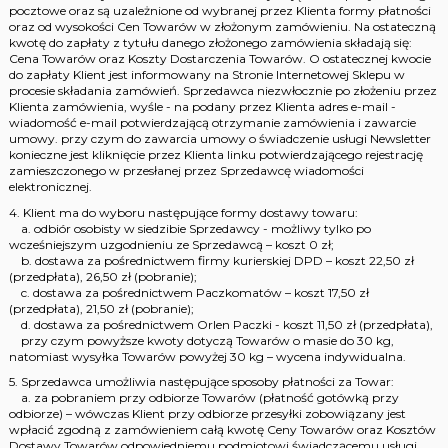
pocztowe oraz są uzależnione od wybranej przez Klienta formy płatności
oraz od wysokości Cen Towarów w złożonym zamówieniu. Na ostateczną
kwotę do zapłaty z tytułu danego złożonego zamówienia składają się:
Cena Towarów oraz Koszty Dostarczenia Towarów. O ostatecznej kwocie
do zapłaty Klient jest informowany na Stronie Internetowej Sklepu w
procesie składania zamówień. Sprzedawca niezwłocznie po złożeniu przez
Klienta zamówienia, wyśle - na podany przez Klienta adres e-mail -
wiadomość e-mail potwierdzającą otrzymanie zamówienia i zawarcie
umowy. przy czym do zawarcia umowy o świadczenie usługi Newsletter
konieczne jest kliknięcie przez Klienta linku potwierdzającego rejestrację
zamieszczonego w przesłanej przez Sprzedawcę wiadomości
elektronicznej.
4. Klient ma do wyboru następujące formy dostawy towaru:
a. odbiór osobisty w siedzibie Sprzedawcy - możliwy tylko po
wcześniejszym uzgodnieniu ze Sprzedawcą – koszt 0 zł;
b. dostawa za pośrednictwem firmy kurierskiej DPD – koszt 22,50 zł
(przedpłata), 26,50 zł (pobranie);
c. dostawa za pośrednictwem Paczkomatów – koszt 17,50 zł
(przedpłata), 21,50 zł (pobranie);
d. dostawa za pośrednictwem Orlen Paczki - koszt 11,50 zł (przedpłata),
przy czym powyższe kwoty dotyczą Towarów o masie do 30 kg,
natomiast wysyłka Towarów powyżej 30 kg – wycena indywidualna.
5. Sprzedawca umożliwia następujące sposoby płatności za Towar:
a. za pobraniem przy odbiorze Towarów (płatność gotówką przy
odbiorze) – wówczas Klient przy odbiorze przesyłki zobowiązany jest
wpłacić zgodną z zamówieniem całą kwotę Ceny Towarów oraz Kosztów
Dostawy Towarów odpowiedniemu podmiotowi świadczącemu usługi