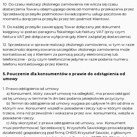
10. Do czasu realizacji złożonego zamówienia nie wlicza się czasu
dostarczenia Towaru obejmującego okres od momentu przekazania przez
Sprzedawcę przesyłki podmiotowi świadczącemu usługi pocztowe do
momentu doręczenia przesyłki przez ten podmiot Klientowi.
11. Do każdej przesyłki zawierającej Towar dołączany jest dokument
księgowy w postaci paragonu fiskalnego lub faktury VAT (przy czym
faktura VAT jest dołączana wyłącznie gdy Klient zażądał jej dostarczenia).
12. Sprzedawca w sprawie realizacji złożonego zamówienia, w tym w razie
konieczności doprecyzowania szczegółów złożonego zamówienia może
kontaktować się z Klientem za pomocą poczty elektronicznej lub
telefonicznie - przy czym telefonicznie jedynie w razie podania numeru
telefonu kontaktowego przez Klienta.
5. Pouczenie dla konsumentów o prawie do odstąpienia od
umowy
1. Prawo odstąpienia od umowy
a) Konsument, który zawarł umowę na odległość, ma prawo odstąpić
od tej umowy w terminie 14 dni bez podania jakiejkolwiek przyczyny.
b) Termin do odstąpienia od umowy wygasa po upływie 14 dni od dnia w
którym ww. Konsument wszedł w posiadanie rzeczy lub w którym osoba
trzecia, inna niż przewoźnik i wskazana przez ww. konsumenta, weszła w
posiadanie rzeczy.
c) Aby skorzystać z prawa odstąpienia od umowy, ww. Konsument
musi poinformować Sprzedawcę tj. Krzysztofa Sawickiego prowadzącego
działalność gospodarczą pod firmą CHRIS Krzysztof Sawicki, z głównym