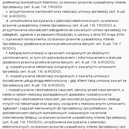
preferencji konkretnych Klientów, co stanowi prawnie uzasadniony interes
Sprzedawcy (art. 6 ust. 1 lit. f RODO
c. przyjmowania zamówień oraz realizacji umowy sprzedaży (art. 6 ust.
1 lit. b RODO),
d. umożliwienia korzystania z płatności elektronicznych, co stanowi
prawnie uzasadniony interes Sprzedawcy (art. 6 ust. 1 lit. f RODO), e.
przyjmowania oświadczeń odstąpienia od zawartych umów sprzedaży na
odległość, zgodnie z przepisami Rozdziału 4 ustawy z dnia 30 maja 2014
r. o prawach konsumenta, co stanowi prawnie uzasadniony interes
Sprzedawcy (podstawa prawna przetwarzania danych: art. 6 ust. 1 lit. f
RODO),
f. bieżącej komunikacji w sprawach związanych ze złożonymi
zamówieniami, w tym ich potwierdzaniem i informowaniem o statusie
(podstawa prawna przetwarzania danych: art. 6 ust. 1 lit. b RODO),
g. rozpatrywania reklamacji związanych z zawartymi umowami
sprzedaży (art. 6 ust. 1 lit. b RODO),
h. rozpatrywania reklamacji związanych z zawartą umową o
świadczenie usług drogą elektroniczną – gdy Klient taką umowę zawarł ze
Sprzedawcą (art. 6 ust. 1 lit. b RODO),
i. rozpatrywania i dochodzenia roszczeń, obrony przed roszczeniami, a
także w celach realizacji pozasądowych sposobów rozpatrywania
reklamacji i dochodzenia roszczeń, jak również przyjmowania i obsługi
innych niż reklamacje oraz sprawy związane z realizowanymi umowami,
zgłoszeń i zapytań kierowanych do Sprzedawcy (przykładowo: za
pośrednictwem danych kontaktowych wskazanych na stronie
internetowej Sklepu), co stanowi prawnie uzasadniony interes Sprzedawcy
(art. 6 ust. 1 lit. f RODO), umożliwienia korzystania z płatności
elektronicznych, co stanowi prawnie uzasadniony interes Sprzedawcy (art.