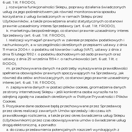
6 ust. 1 lit. f RODO),
j. rozwijania funkcjonalności Sklepu, poprawy działania świadczonych
usług za jego pośrednictwem jak również monitorowania sposobu
korzystania z usług świadczonych w ramach Sklepu przez
Użytkowników, a także prowadzenia analiz statystycznych co stanowi
prawnie uzasadniony interes Sprzedawcy (art. 6 ust. 1 lit. f RODO),
k. marketingu bezpośredniego, co stanowi prawnie uzasadniony interes
Sprzedawcy (art. 6 ust. 1 lit. f RODO),
l. realizacji wymagań prawnych w zakresie przepisów podatkowych i
rachunkowych, a w szczególności określonych przepisami ustawy z dnia
11 marca 2004 r. o podatku od towarów i usług (VAT), ustawy z dnia z
dnia 15 lutego 1992 r. o podatku dochodowym od osób prawnych oraz
ustawy z dnia 29 września 1994 r. o rachunkowości (art. 6 ust. 1 lit. c
RODO),
m. przechowywania danych na potrzeby wykazywania prawidłowości
spełnienia obowiązków prawnych spoczywających na Sprzedawcy, jak
również dla celów archiwizacyjnych, co stanowi jego prawnie uzasadniony
interes (art. 6 ust. 1 lit. f RODO),
n. zapisywania danych w postaci plików cookies, gromadzenia danych
ze strony internetowej Sklepu – jeśli konkretna osoba wyraziła na to
odrębną zgodę na zasadach określonych w Polityce Prywatności i Plików
Cookies.
5. Pozyskane dane osobowe będą przechowywane przez Sprzedawcę
przez okres realizacji zawartych Umów sprzedaży i do czasu ich
prawidłowego rozliczenia, a także przez okres świadczenia usług Sklepu
(Użytkownikom) przez czas obowiązywania umów o świadczenie usług
drogą elektroniczną, a ponadto:
a. do czasu przedawnienia potencjalnych roszczeń wynikających z