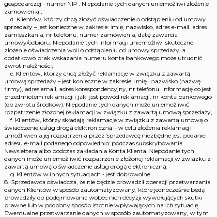
gospodarczej - numer NIP . Niepodanie tych danych uniemożliwi złożenie
zamówienia.;
d. Klientów, którzy chcą złożyć oświadczenie o odstąpieniu od umowy
sprzedaży – jest konieczne w zakresie: imię, nazwisko, adres e-mail, adres
zamieszkania, nr telefonu, numer zamówienia, datę zawarcia
umowy/odbioru. Niepodanie tych informacji uniemożliwi skuteczne
złożenie oświadczenia woli o odstąpieniu od umowy sprzedaży, a
dodatkowo brak wskazania numeru konta bankowego może utrudnić
zwrot należności,
e. Klientów, którzy chcą złożyć reklamacje w związku z zawartą
umową sprzedaży – jest konieczne w zakresie: imię i nazwisko (nazwę
firmy), adres email, adres korespondencyjny, nr telefonu, informację co jest
przedmiotem reklamacji i jaki jest powód reklamacji, nr konta bankowego
(do zwrotu środków). Niepodanie tych danych może uniemożliwić
rozpatrzenie złożonej reklamacji w związku z zawartą umową sprzedaży,
f. Klientów, którzy składają reklamacje w związku z zawartą umową o
świadczenie usług drogą elektroniczną – w celu złożenia reklamacji i
umożliwienia jej rozpatrzenia przez Sprzedawcę niezbędne jest podanie
adresu e-mail podanego odpowiednio: podczas subskrybowania
Newslettera albo podczas zakładania Konta Klienta. Niepodanie tych
danych może uniemożliwić rozpatrzenie złożonej reklamacji w związku z
zawartą umową o świadczenie usług drogą elektroniczną,
g. Klientów w innych sytuacjach - jest dobrowolne.
8. Sprzedawca oświadcza, że nie będzie prowadził operacji przetwarzania
danych Klientów w sposób zautomatyzowany, które jednocześnie będą
prowadziły do podejmowania wobec nich decyzji wywołujących skutki
prawne lub w podobny sposób istotnie wpływających na ich sytuację.
Ewentualne przetwarzanie danych w sposób zautomatyzowany, w tym