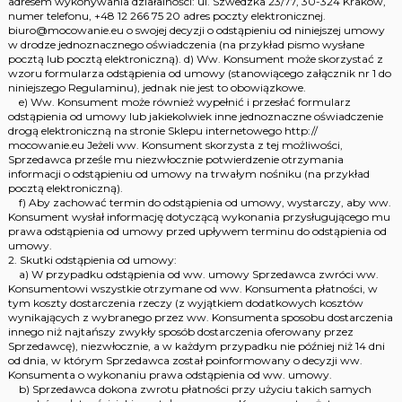
adresem wykonywania działalności: ul. Szwedzka 23/77, 30-324 Kraków,
numer telefonu, +48 12 266 75 20 adres poczty elektronicznej.
biuro@mocowanie.eu o swojej decyzji o odstąpieniu od niniejszej umowy
w drodze jednoznacznego oświadczenia (na przykład pismo wysłane
pocztą lub pocztą elektroniczną). d) Ww. Konsument może skorzystać z
wzoru formularza odstąpienia od umowy (stanowiącego załącznik nr 1 do
niniejszego Regulaminu), jednak nie jest to obowiązkowe.
e) Ww. Konsument może również wypełnić i przesłać formularz
odstąpienia od umowy lub jakiekolwiek inne jednoznaczne oświadczenie
drogą elektroniczną na stronie Sklepu internetowego http://
mocowanie.eu Jeżeli ww. Konsument skorzysta z tej możliwości,
Sprzedawca prześle mu niezwłocznie potwierdzenie otrzymania
informacji o odstąpieniu od umowy na trwałym nośniku (na przykład
pocztą elektroniczną).
f) Aby zachować termin do odstąpienia od umowy, wystarczy, aby ww.
Konsument wysłał informację dotyczącą wykonania przysługującego mu
prawa odstąpienia od umowy przed upływem terminu do odstąpienia od
umowy.
2. Skutki odstąpienia od umowy:
a) W przypadku odstąpienia od ww. umowy Sprzedawca zwróci ww.
Konsumentowi wszystkie otrzymane od ww. Konsumenta płatności, w
tym koszty dostarczenia rzeczy (z wyjątkiem dodatkowych kosztów
wynikających z wybranego przez ww. Konsumenta sposobu dostarczenia
innego niż najtańszy zwykły sposób dostarczenia oferowany przez
Sprzedawcę), niezwłocznie, a w każdym przypadku nie później niż 14 dni
od dnia, w którym Sprzedawca został poinformowany o decyzji ww.
Konsumenta o wykonaniu prawa odstąpienia od ww. umowy.
b) Sprzedawca dokona zwrotu płatności przy użyciu takich samych