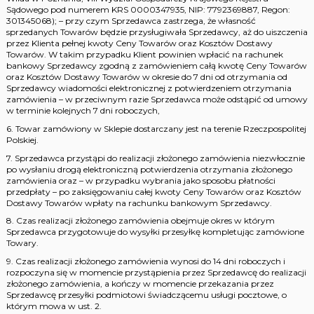
Sądowego pod numerem KRS 0000347935, NIP: 7792369887, Regon:
301345068); – przy czym Sprzedawca zastrzega, że własność
sprzedanych Towarów będzie przysługiwała Sprzedawcy, aż do uiszczenia
przez Klienta pełnej kwoty Ceny Towarów oraz Kosztów Dostawy
Towarów. W takim przypadku Klient powinien wpłacić na rachunek
bankowy Sprzedawcy zgodną z zamówieniem całą kwotę Ceny Towarów
oraz Kosztów Dostawy Towarów w okresie do 7 dni od otrzymania od
Sprzedawcy wiadomości elektronicznej z potwierdzeniem otrzymania
zamówienia – w przeciwnym razie Sprzedawca może odstąpić od umowy
w terminie kolejnych 7 dni roboczych,
6. Towar zamówiony w Sklepie dostarczany jest na terenie Rzeczpospolitej
Polskiej.
7. Sprzedawca przystąpi do realizacji złożonego zamówienia niezwłocznie
po wysłaniu drogą elektroniczną potwierdzenia otrzymania złożonego
zamówienia oraz – w przypadku wybrania jako sposobu płatności
przedpłaty – po zaksięgowaniu całej kwoty Ceny Towarów oraz Kosztów
Dostawy Towarów wpłaty na rachunku bankowym Sprzedawcy.
8. Czas realizacji złożonego zamówienia obejmuje okres w którym
Sprzedawca przygotowuje do wysyłki przesyłkę kompletując zamówione
Towary.
9. Czas realizacji złożonego zamówienia wynosi do 14 dni roboczych i
rozpoczyna się w momencie przystąpienia przez Sprzedawcę do realizacji
złożonego zamówienia, a kończy w momencie przekazania przez
Sprzedawcę przesyłki podmiotowi świadczącemu usługi pocztowe, o
którym mowa w ust. 2.