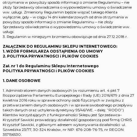
otrzymania w powyższy sposób informacji o zmianie Regulaminu – nie
złoży Sprzedawcy oświadczenia o wypowiedzeniu umowy o świadczenie
ww. usługi. Zmieniony Regulamin będzie wiązać takiego Klienta
wyłącznie, gdy – w ciągu 14 dni kalendarzowych od dnia otrzymania w
powyższy sposób informacji o zmianie Regulaminu – nie złoży
Sprzedawcy oświadczenia o wypowiedzeniu umowy o świadczenie ww.
usługi.
3. Regulamin w niniejszym brzmieniu obowiązuje od dnia 27.12.2018 r.
ZAŁĄCZNIK DO REGULAMINU SKLEPU INTERNETOWEGO:
1. WZÓR FORMULARZA ODSTĄPIENIA OD UMOWY
2. POLITYKA PRYWATNOŚCI i PLIKÓW COOKIES
Zał. nr 1 do Regulaminu Sklepu Internetowego
POLITYKA PRYWATNOŚCI i PLIKÓW COOKIES
1. DANE OSOBOWE
1. Administratorem danych osobowych (w rozumieniu art. 4 pkt 7
Rozporządzenia Parlamentu Europejskiego i Rady (UE) 2016/679 z dnia 27
kwietnia 2016 roku w sprawie ochrony osób fizycznych w związku z
przetwarzaniem danych osobowych i w sprawie swobodnego przepływu
takich danych oraz uchylenia dyrektywy 95/46/WE. – dalej: ”RODO”)
Klientów korzystających z funkcjonalności Sklepu jest Sprzedawca–
Krzysztof Sawicki prowadzący działalność gospodarczą pod firmą CHRIS
Krzysztof Sawicki, z głównym adresem wykonywania działalności: ul.
Szwedzka 23/77, 30-324 Kraków, nr NIP: 676-208-76-75, nr REGON:
357156530.