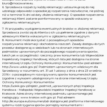
biuro@mocowanie.eu .
6. Sprzedawca rozpatrzy każdą reklamację i ustosunkuje się do niej
udzielając odpowiedzi o sposobie jej rozpatrzenia niezwłocznie, nie później
niż w terminie 14 dni od daty złożenia reklamacji. O sposobie rozpatrzenia
reklamacji Klient zostanie poinformowany w sposób wskazany w
zgłoszeniu reklamacyjnym.
7. W przypadku wystąpienia ewentualnych braków w złożonej reklamacji,
Sprzedawca zwróci się do Klienta o ich uzupełnienie zgodnie z danymi
adresowymi Klienta wskazanymi w zgłoszeniu reklamacyjnym.
8. Konsument może skorzystać z pozasądowych sposobów
rozpatrywania reklamacji i dochodzenia roszczeń. Zasady dostępu do tych
procedur dostępne są w siedzibach lub na stronach internetowych
podmiotów uprawnionych do pozasądowego rozpatrywania sporów,
takich jak w szczególności: rzecznicy praw konsumenta lub Wojewódzkie
Inspektoraty Inspekcji Handlowej, których lista jest dostępna na stronie
internetowej Urzędu Ochrony Konkurencji i Konsumentów pod adresem
http://www.uokik.gov.pl/. Podmiotem uprawnionym właściwym dla
Sprzedawcy w rozumieniu art. 31 ust 1 ustawy z dnia z dnia 23 września
2016 r. o pozasądowym rozwiązywaniu sporów konsumenckich jest
(zgodnie z wykazem udostępnionym na stronie internetowej Urzędu
Ochrony Konkurencji i Konsumentów
https://uokik.gov.pl/rejestr_podmiot_uprawnionych.php) Inspekcja
Handlowa - Małopolski Wojewódzki Inspektor Inspekcji Handlowej w
Krakowie. Adres strony internetowej podmiotu uprawnionego jest
następujący: www.krakow.wiih.gov.pl. Pod adresem
http://ec.europa.eu/consumers/odr dostępna jest platforma internetowego
systemu rozstrzygania sporów pomiędzy konsumentami i