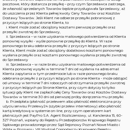
pocztowe, który dostarcza przesyłkę – przy czym Sprzedawca zastrzega,
że własność sprzedanych Towarów będzie przysługiwała Sprzedawcy, aż
do uiszczenia przez Klienta pełnej kwoty Ceny Towarów oraz Kosztów
Dostawy Towarów. Jeśli Klient nie odbierze przesyłki pobraniowej z
przyczyn leżących po stronie Klienta, to
i. Klient może zostać obciążony kosztami pierwszej przesyłki oraz
przesyłki zwrotnej do Sprzedawcy,
ii. Sprzedawca – w razie uzyskania mailowego potwierdzenia od Klienta
ponownej wysyłki - wyśle ponownie przesyłkę do Klienta. W razie
ponownego braku odebrania przesyłki z przyczyn leżących po stronie
Klienta, Klient może zostać obciążony dodatkowo kosztami ponownego
wysłania przesyłki oraz kosztami ponownego wysłania przesyłki zwrotnej
do Sprzedawcy
iii. Sprzedawca – w razie braku uzyskania mailowego potwierdzenia od
Klienta ponownej wysyłki w terminie 7 dni od wysłania na adres email
Klienta zapytania w tym przedmiocie lub w razie ponownego braku
odebrania przesyłki z przyczyn leżących po stronie Klienta - może odstąpić
od umowy w terminie 7 dni roboczych od otrzymania przesyłki zwrotnej
z przyczyn leżących po Stronie Klienta, przy czym dotyczy to tylko
sytuacji gdy Klient nie zapłacił całej Ceny Towarów oraz Kosztów Dostawy
Towarów w terminie 30 dni od pierwszej próby doręczenia mu przesyłki.
b. Przedpłata (płatność przelewem albo płatność elektroniczna przy
użyciu serwisu Przelewy24 (szybki przelew internetowy) albo płatność
kartą kredytową w systemie on-line, przy czym operatorem kart
płatniczych jest PayPro S.A. Agent Rozliczeniowy, ul. Kanclerska 15, 60-
327 Poznań, wpisany do Rejestru Przedsiębiorców Krajowego Rejestru
Sądowego prowadzonego przez Sąd Rejonowy Poznań Nowe Miasto i
Wilda w Poznaniu, VIII Wydział Gospodarczy Krajowego Rejestru