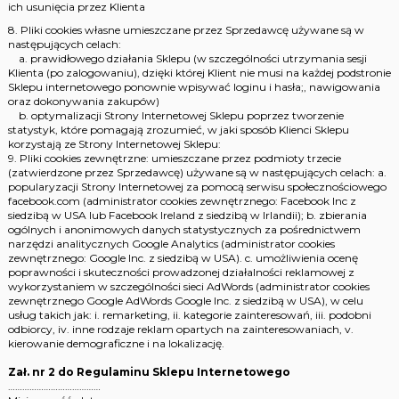
ich usunięcia przez Klienta
8. Pliki cookies własne umieszczane przez Sprzedawcę używane są w
następujących celach:
a. prawidłowego działania Sklepu (w szczególności utrzymania sesji
Klienta (po zalogowaniu), dzięki której Klient nie musi na każdej podstronie
Sklepu internetowego ponownie wpisywać loginu i hasła;, nawigowania
oraz dokonywania zakupów)
b. optymalizacji Strony Internetowej Sklepu poprzez tworzenie
statystyk, które pomagają zrozumieć, w jaki sposób Klienci Sklepu
korzystają ze Strony Internetowej Sklepu:
9. Pliki cookies zewnętrzne: umieszczane przez podmioty trzecie
(zatwierdzone przez Sprzedawcę) używane są w następujących celach: a.
popularyzacji Strony Internetowej za pomocą serwisu społecznościowego
facebook.com (administrator cookies zewnętrznego: Facebook Inc z
siedzibą w USA lub Facebook Ireland z siedzibą w Irlandii); b. zbierania
ogólnych i anonimowych danych statystycznych za pośrednictwem
narzędzi analitycznych Google Analytics (administrator cookies
zewnętrznego: Google Inc. z siedzibą w USA). c. umożliwienia ocenę
poprawności i skuteczności prowadzonej działalności reklamowej z
wykorzystaniem w szczególności sieci AdWords (administrator cookies
zewnętrznego Google AdWords Google Inc. z siedzibą w USA), w celu
usług takich jak: i. remarketing, ii. kategorie zainteresowań, iii. podobni
odbiorcy, iv. inne rodzaje reklam opartych na zainteresowaniach, v.
kierowanie demograficzne i na lokalizację.
Zał. nr 2 do Regulaminu Sklepu Internetowego
…………………………………