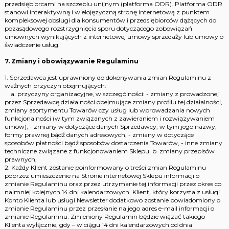
przedsiębiorcami na szczeblu unijnym (platforma ODR). Platforma ODR
stanowi interaktywną i wielojęzyczną stronę internetową z punktem
kompleksowej obsługi dla konsumentów i przedsiębiorców dążących do
pozasądowego rozstrzygnięcia sporu dotyczącego zobowiązań
umownych wynikających z internetowej umowy sprzedaży lub umowy o
świadczenie usług.
7. Zmiany i obowiązywanie Regulaminu
1. Sprzedawca jest uprawniony do dokonywania zmian Regulaminu z
ważnych przyczyn obejmujących:
a. przyczyny organizacyjne, w szczególności: - zmiany z prowadzonej
przez Sprzedawcę działalności obejmujące zmiany profilu tej działalności,
zmiany asortymentu Towarów czy usług lub wprowadzania nowych
funkcjonalności (w tym związanych z zawieraniem i rozwiązywaniem
umów), - zmiany w dotyczące danych Sprzedawcy, w tym jego nazwy,
formy prawnej bądź danych adresowych, - zmiany w dotyczące
sposobów płatności bądź sposobów dostarczenia Towarów, - inne zmiany
techniczne związane z funkcjonowaniem Sklepu. b. zmiany przepisów
prawnych,
2. Każdy Klient zostanie poinformowany o treści zmian Regulaminu
poprzez umieszczenie na Stronie internetowej Sklepu informacji o
zmianie Regulaminu oraz przez utrzymanie tej informacji przez okres co
najmniej kolejnych 14 dni kalendarzowych. Klient, który korzysta z usługi
Konto Klienta lub usługi Newsletter dodatkowo zostanie powiadomiony o
zmianie Regulaminu przez przesłanie na jego adres e-mail informacji o
zmianie Regulaminu. Zmieniony Regulamin będzie wiązać takiego
Klienta wyłącznie, gdy – w ciągu 14 dni kalendarzowych od dnia