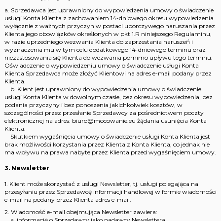
a. Sprzedawca jest uprawniony do wypowiedzenia umowy o świadczenie
usługi Konta Klienta z zachowaniem 14-dniowego okresu wypowiedzenia
wyłącznie z ważnych przyczyn w postaci uporczywego naruszania przez
Klienta jego obowiązków określonych w pkt 1.R niniejszego Regulaminu,
w razie uprzedniego wezwania Klienta do zaprzestania naruszeń i
wyznaczenia mu w tym celu dodatkowego 14-dniowego terminu oraz
niezastosowania się Klienta do wezwania pomimo upływu tego terminu.
Oświadczenie o wypowiedzeniu umowy o świadczenie usługi Konta
Klienta Sprzedawca może złożyć Klientowi na adres e-mail podany przez
Klienta.
b. Klient jest uprawniony do wypowiedzenia umowy o świadczenie
usługi Konta Klienta w dowolnym czasie, bez okresu wypowiedzenia, bez
podania przyczyny i bez ponoszenia jakichkolwiek kosztów, w
szczególności przez przesłanie Sprzedawcy za pośrednictwem poczty
elektronicznej na adres: biuro@mocowanie.eu żądania usunięcia Konta
Klienta.
Skutkiem wygaśnięcia umowy o świadczenie usługi Konta Klienta jest
brak możliwości korzystania przez Klienta z Konta Klienta, co jednak nie
ma wpływu na prawa nabyte przez Klienta przed wygaśnięciem umowy.
3. Newsletter
1. Klient może skorzystać z usługi Newsletter, tj. usługi polegająca na
przesyłaniu przez Sprzedawcę informacji handlowej w formie wiadomości
e-mail na podany przez Klienta adres e-mail.
2. Wiadomość e-mail obejmująca Newsletter zawiera:
a. informację o Sprzedawcy jako nadawcy Newslettera,