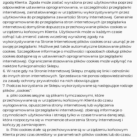
zgodą Klienta. Zgoda może zostać wyrażona przez użytkownika poprzez
odpowiednie ustawienia oprogramowania, w szczególności przeglądarki
internetowej, zainstalowanego w urządzeniu wykorzystywanym przez
użytkownika do przeglądania zawartości Strony Internetowej. Generalnie
oprogramowanie do przeglądania stron internetowych (przeglądarka
internetowa) domyślnie dopuszcza przechowywanie plików cookies w
urządzeniu końcowym Klienta. Użytkownik może w każdym czasie
cofnąć lub zmienić zakres wcześniej wyrażonej zgody na
wykorzystywanie na Stronie Internetowej plików cookies oraz usunąć je ze
swojej przeglądarki. Możliwe jest także automatyczne blokowanie plików
cookies. Szczegółowe informacje o możliwości i sposobach obsługi plików
cookies dostępne są w ustawieniach oprogramowania (przeglądarki
internetowej). Ograniczenie stosowania plików cookies może wpłynąć na
niektóre funkcjonalności Sklepu.
6. W razie gdy na Stronie Internetowej Sklepu znajdą się linki i odnośniki
do innych stron internetowych. Sprzedawca nie ponosi odpowiedzialności
za zasady ochrony prywatności na nich obowiązujące.
7. Podczas korzystania ze Sklepu wykorzystywane są następujące rodzaje
plików „cookies”:
a. pliki cookies sesyjne: są plikami tymczasowymi, które
przechowywane są w urządzeniu końcowym Klienta do czasu
wylogowania, opuszczenia strony internetowej lub wyłączenia
oprogramowania (przeglądarki internetowej). zbierają informacje o
czynnościach użytkownika i istnieją tylko w czasie trwania danej sesji,
która rozpoczyna się w momencie otworzenia Strony Internetowej i
kończy jej zamknięciem.
b. Pliki cookies stałe: są przechowywane są w urządzeniu końcowym
Klienta przez czas określony w parametrach plików cookies lub do czasu