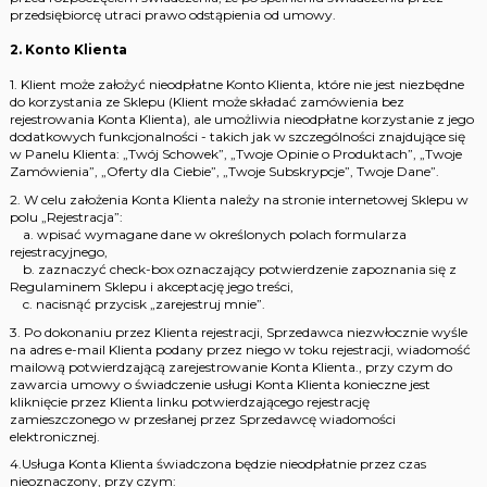
przedsiębiorcę utraci prawo odstąpienia od umowy.
2. Konto Klienta
1. Klient może założyć nieodpłatne Konto Klienta, które nie jest niezbędne
do korzystania ze Sklepu (Klient może składać zamówienia bez
rejestrowania Konta Klienta), ale umożliwia nieodpłatne korzystanie z jego
dodatkowych funkcjonalności - takich jak w szczególności znajdujące się
w Panelu Klienta: „Twój Schowek”, „Twoje Opinie o Produktach”, „Twoje
Zamówienia”, „Oferty dla Ciebie”, „Twoje Subskrypcje”, Twoje Dane”.
2. W celu założenia Konta Klienta należy na stronie internetowej Sklepu w
polu „Rejestracja”:
a. wpisać wymagane dane w określonych polach formularza
rejestracyjnego,
b. zaznaczyć check-box oznaczający potwierdzenie zapoznania się z
Regulaminem Sklepu i akceptację jego treści,
c. nacisnąć przycisk „zarejestruj mnie”.
3. Po dokonaniu przez Klienta rejestracji, Sprzedawca niezwłocznie wyśle
na adres e-mail Klienta podany przez niego w toku rejestracji, wiadomość
mailową potwierdzającą zarejestrowanie Konta Klienta., przy czym do
zawarcia umowy o świadczenie usługi Konta Klienta konieczne jest
kliknięcie przez Klienta linku potwierdzającego rejestrację
zamieszczonego w przesłanej przez Sprzedawcę wiadomości
elektronicznej.
4.Usługa Konta Klienta świadczona będzie nieodpłatnie przez czas
nieoznaczony, przy czym: