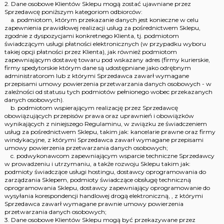
2. Dane osobowe Klientów Sklepu mogą zostać ujawniane przez
Sprzedawcę poniższym kategoriom odbiorców:
a. podmiotom, którym przekazanie danych jest konieczne w celu
zapewnienia prawidłowej realizacji usług za pośrednictwem Sklepu,
zgodnie z dyspozycjami konkretnego Klienta, tj. podmiotom
świadczącym usługi płatności elektronicznych (w przypadku wyboru
takiej opcji płatności przez Klienta), jak również podmiotom
zapewniającym dostawę towaru pod wskazany adres (firmy kurierskie,
firmy spedytorskie którym dane są udostępniane jako odrębnym
administratorom lub z którymi Sprzedawca zawarł wymagane
przepisami umowy powierzenia przetwarzania danych osobowych - w
zależności od statusu tych podmiotów pełnionego wobec przekazanych
danych osobowych).
b. podmiotom wspierającym realizację przez Sprzedawcę
obowiązujących przepisów prawa oraz uprawnień i obowiązków
wynikających z niniejszego Regulaminu, w związku ze świadczeniem
usług za pośrednictwem Sklepu, takim jak: kancelarie prawne oraz firmy
windykacyjne, z którymi Sprzedawca zawarł wymagane przepisami
umowy powierzenia przetwarzania danych osobowych;
c. podwykonawcom zapewniającym wsparcie techniczne Sprzedawcy
w prowadzeniu i utrzymaniu, a także rozwoju Sklepu takim jak:
podmioty świadczące usługi hostingu, dostawcy oprogramowania do
zarządzania Sklepem, podmioty świadczące obsługę techniczną
oprogramowania Sklepu, dostawcy zapewniający oprogramowanie do
wysyłania korespondencji handlowej drogą elektroniczną, , z którymi
Sprzedawca zawarł wymagane prawnie umowy powierzenia
przetwarzania danych osobowych;
3. Dane osobowe Klientów Sklepu mogą być przekazywane przez