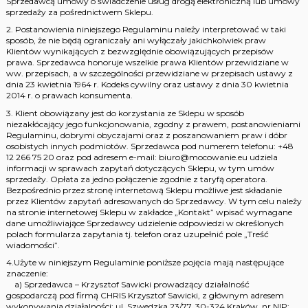
Sprzedawcą umowy o świadczenie usług drogą elektroniczną lub umowy
sprzedaży za pośrednictwem Sklepu.
2. Postanowienia niniejszego Regulaminu należy interpretować w taki
sposób, że nie będą ograniczały ani wyłączały jakichkolwiek praw
Klientów wynikających z bezwzględnie obowiązujących przepisów
prawa. Sprzedawca honoruje wszelkie prawa Klientów przewidziane w
ww. przepisach, a w szczególności przewidziane w przepisach ustawy z
dnia 23 kwietnia 1964 r. Kodeks cywilny oraz ustawy z dnia 30 kwietnia
2014 r. o prawach konsumenta.
3. Klient obowiązany jest do korzystania ze Sklepu w sposób
niezakłócający jego funkcjonowania, zgodny z prawem, postanowieniami
Regulaminu, dobrymi obyczajami oraz z poszanowaniem praw i dóbr
osobistych innych podmiotów. Sprzedawca pod numerem telefonu: +48
12 266 75 20 oraz pod adresem e-mail: biuro@mocowanie.eu udziela
informacji w sprawach zapytań dotyczących Sklepu, w tym umów
sprzedaży. Opłata za jedno połączenie zgodnie z taryfą operatora.
Bezpośrednio przez stronę internetową Sklepu możliwe jest składanie
przez Klientów zapytań adresowanych do Sprzedawcy. W tym celu należy
na stronie internetowej Sklepu w zakładce „Kontakt” wpisać wymagane
dane umożliwiające Sprzedawcy udzielenie odpowiedzi w określonych
polach formularza zapytania tj. telefon oraz uzupełnić pole „Treść
wiadomości”.
4.Użyte w niniejszym Regulaminie poniższe pojęcia mają następujące
znaczenie:
a) Sprzedawca – Krzysztof Sawicki prowadzący działalność
gospodarczą pod firmą CHRIS Krzysztof Sawicki, z głównym adresem
wykonywania działalności: ul. Szwedzka 23/77, 30-324 Kraków, nr NIP: