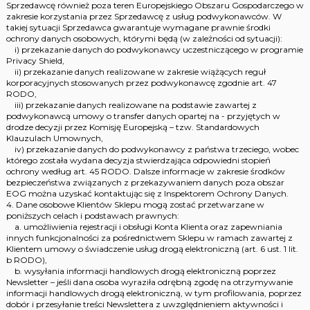
Sprzedawcę również poza teren Europejskiego Obszaru Gospodarczego w
zakresie korzystania przez Sprzedawcę z usług podwykonawców. W
takiej sytuacji Sprzedawca gwarantuje wymagane prawnie środki
ochrony danych osobowych, którymi będą (w zależności od sytuacji):
i) przekazanie danych do podwykonawcy uczestniczącego w programie
Privacy Shield,
ii) przekazanie danych realizowane w zakresie wiążących reguł
korporacyjnych stosowanych przez podwykonawcę zgodnie art. 47
RODO,
iii) przekazanie danych realizowane na podstawie zawartej z
podwykonawcą umowy o transfer danych opartej na - przyjętych w
drodze decyzji przez Komisję Europejską – tzw. Standardowych
Klauzulach Umownych,
iv) przekazanie danych do podwykonawcy z państwa trzeciego, wobec
którego została wydana decyzja stwierdzająca odpowiedni stopień
ochrony według art. 45 RODO. Dalsze informacje w zakresie środków
bezpieczeństwa związanych z przekazywaniem danych poza obszar
EOG można uzyskać kontaktując się z Inspektorem Ochrony Danych.
4. Dane osobowe Klientów Sklepu mogą zostać przetwarzane w
poniższych celach i podstawach prawnych:
a. umożliwienia rejestracji i obsługi Konta Klienta oraz zapewniania
innych funkcjonalności za pośrednictwem Sklepu w ramach zawartej z
Klientem umowy o świadczenie usług drogą elektroniczną (art. 6 ust. 1 lit.
b RODO),
b. wysyłania informacji handlowych drogą elektroniczną poprzez
Newsletter – jeśli dana osoba wyraziła odrębną zgodę na otrzymywanie
informacji handlowych drogą elektroniczną, w tym profilowania, poprzez
dobór i przesyłanie treści Newslettera z uwzględnieniem aktywności i