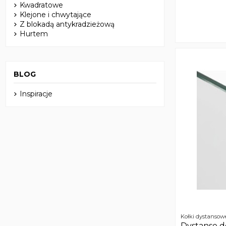
Kwadratowe
Klejone i chwytające
Z blokadą antykradzieżową
Hurtem
BLOG
Inspiracje
Kołki dystansow
Dystanse 