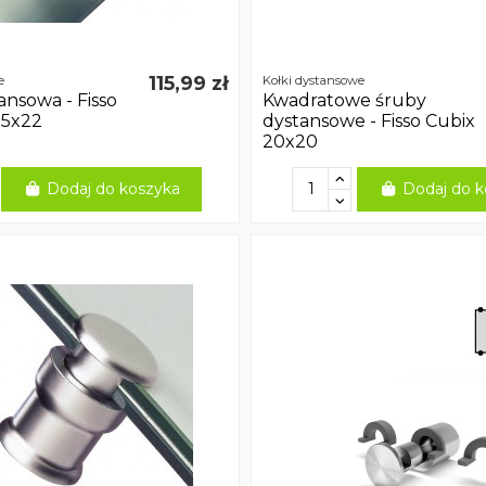
115,99 zł
e
Kołki dystansowe
ansowa - Fisso
Kwadratowe śruby
15x22
dystansowe - Fisso Cubix
20x20
Dodaj do koszyka
Dodaj do k