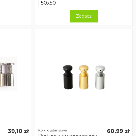
| 50x50
Zobacz
39,10 zł
60,99 zł
Kołki dystansowe
Dystanse do mocowania