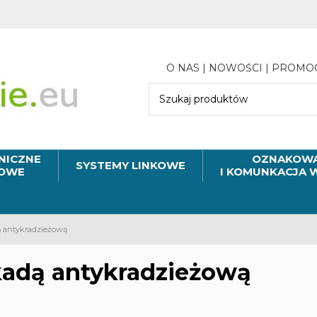
O NAS
|
NOWOŚCI
|
PROMO
NICZNE
OZNAKOWA
SYSTEMY LINKOWE
MOWE
I KOMUNKACJA 
ą antykradzieżową
kadą antykradzieżową