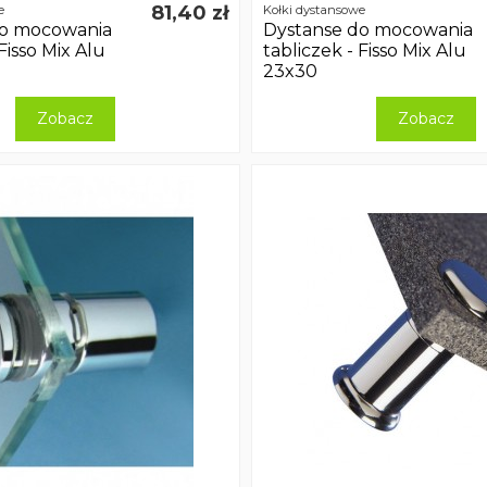
81,40 zł
e
Kołki dystansowe
do mocowania
Dystanse do mocowania
Fisso Mix Alu
tabliczek - Fisso Mix Alu
23x30
Zobacz
Zobacz