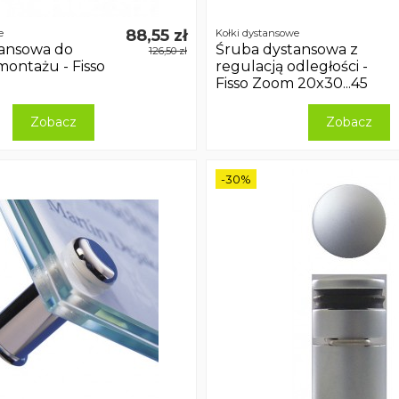
88,55 zł
e
Kołki dystansowe
tansowa do
Śruba dystansowa z
126,50 zł
montażu - Fisso
regulacją odległości -
Fisso Zoom 20x30...45
Zobacz
Zobacz
-30%