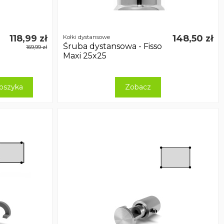
118,99 zł
148,50 zł
Kołki dystansowe
Śruba dystansowa - Fisso
169,99 zł
Maxi 25x25
oszyka
Zobacz