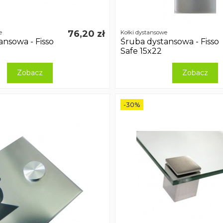
76,20 zł
e
Kołki dystansowe
ansowa - Fisso
Śruba dystansowa - Fisso
Safe 15x22
Zobacz
Zobacz
-30%