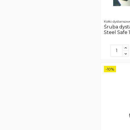
Kołki dystansow
Śruba dyst
Steel Safe 
-10%