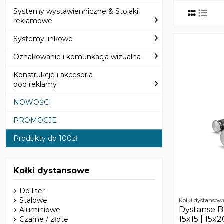
Systemy wystawienniczne & Stojaki
reklamowe
Systemy linkowe
Oznakowanie i komunkacja wizualna
Konstrukcje i akcesoria
pod reklamy
NOWOŚCI
PROMOCJE
Produkty do 100zł
Kołki dystansowe
Do liter
Stalowe
Kołki dystansow
Dystanse BE
Aluminiowe
15x15 | 15x2
Czarne / złote