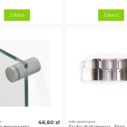
Zobacz
Zobacz
46,60 zł
e
Kołki dystansowe
do mocowania
Śruba dystansowa - Fisso